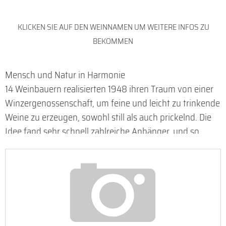
KLICKEN SIE AUF DEN WEINNAMEN UM WEITERE INFOS ZU
BEKOMMEN
Mensch und Natur in Harmonie
14 Weinbauern realisierten 1948 ihren Traum von einer
Winzergenossenschaft, um feine und leicht zu trinkende
Weine zu erzeugen, sowohl still als auch prickelnd. Die
Idee fand sehr schnell zahlreiche Anhänger, und so
zählten im Jahr 1964 bereits 360 Mitglieder zu den
Viticoltori Ponte. Heute ist aus dem kleinen Traum ein
bedeutendes Unternehmen mit mehr als 1.300
Mitgliedern geworden, das dem Veneto ein einzigartiges
und prägendes Gesicht für Spumante und Frizzante
verleiht.