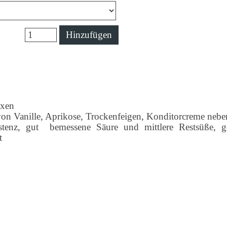
Hinzufügen
exen
von Vanille, Aprikose, Trockenfeigen, Konditorcreme neb
tenz, gut bemessene Säure und mittlere Restsüße, get
t